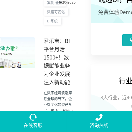
6-20-2025
花” 之一，拥有
案例-全部
83 年深厚底蕴的舍
免费体验De
数据可视化
得酒业，以生态酿
酒闻名，更以先锋
BI系统
之姿勇闯数字化深
水区。从构建独特
的数据进化体系，
君乐宝：BI
到依托 “码数据”
平台月活
贯穿全业务链，再
到以敏捷实践破局
1500+！数
行业痛点，舍得酒
据赋能业务
业用数字化为传统
酒业注入新动能，
为企业发展
书写着老字号企业
行
注入新动能
的创新转型传奇。
#作为川酒“六朵
在数字经济浪潮席
金花”之一，舍得
8大行业，近4
卷全球的当下，企
酒业起源于1940
业数字化转型已从
年，至今已拥有83
“可选项” 演变为
年历史，从泰安作
“必答题”，成为
坊到全球化知名酒
突破增长瓶颈、重
君乐宝
在线客服
咨询热线
企，舍得酒业也是
塑竞争优势的核心
案例-消费品
生态酿酒的创行