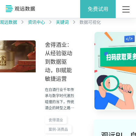
免费试用
观远数据
资讯中心
关键词
数据可视化
舍得酒业：
从经验驱动
到数据驱
动，BI赋能
敏捷运营
在白酒行业千年传
承与数字时代激烈
碰撞的当下，传统
酒企的转型之路不
仅关乎技术革新，
更是一场重塑竞争
舍得酒业
力的战略变革。作
案例-消费品
为川酒 “六朵金
观远BI，