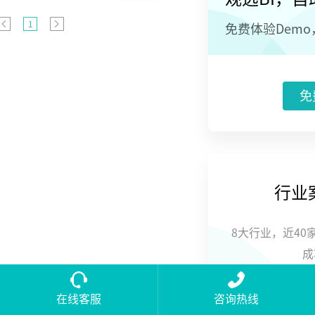
利进一步推出
1
免费体验Dem
自助式智能便
利店。
免
行业
8大行业，近40
成
在线客服
咨询热线
立