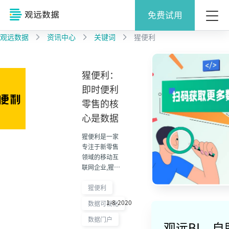
免费试用
观远数据
资讯中心
关键词
猩便利
猩便利：
即时便利
零售的核
心是数据
猩便利是一家
专注于新零售
领域的移动互
联网企业,猩便
利无人货架为
用户提供近距
猩便利
离、自助式的
1-8-2020
数据可视化
消费场景。为
了满足用户的
数据门户
观远BI，
不同需求,猩便