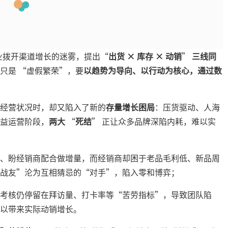
消行业拨开渠道增长的迷雾，提出“
出货 × 库存 × 动销
”
三线同
只是 “虚假繁荣”，要
以趋势为导向、以行动为核心，通过数
经营状况时，却又陷入了新的
存量增长困局
：压货驱动、人海
益运营阶段，
两大
“
死结
” 正让众多品牌深陷内耗，难以实
、盼经销商配合做增量，而经销商却困于老品毛利低、新品周
战友”沦为互相猜忌的“对手”，陷入零和博弈；
考核仍停留在拜访量、打卡率等“苦劳指标”，导致团队陷
以带来实际动销增长。