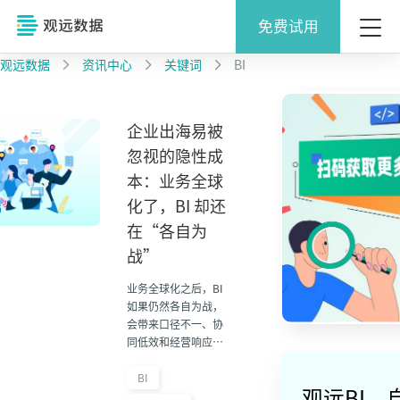
免费试用
观远数据
资讯中心
关键词
BI
企业出海易被
忽视的隐性成
本：业务全球
化了，BI 却还
在“各自为
战”
业务全球化之后，BI
如果仍然各自为战，
会带来口径不一、协
同低效和经营响应迟
缓等隐性成本。本文
拆解企业出海过程中
BI
观远BI，
容易被忽视的数据分