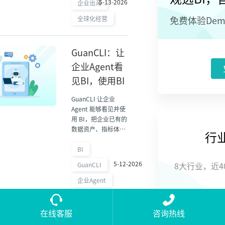
5-13-2026
企业出海
析与管理挑战。
全球化经营
免费体验De
GuanCLI：让
企业Agent看
见BI，使用BI
GuanCLI 让企业
Agent 能够看见并使
用 BI，把企业已有的
数据资产、指标体系
行
和分析能力接入智能
应用。本文介绍
BI
GuanCLI 在 AI+BI 场
5-12-2026
GuanCLI
8大行业，近
景中的产品价值与实
践方向。
企业Agent
在线客服
咨询热线
海澜之家：一