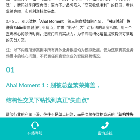
瑰”，断码过季即变负债；更有不少品牌陷入“高营收低毛利”的怪圈，看似
业绩亮眼，实则利润持续失血。
3月5日，观远数据「
Aha! Moment
」第三期直播如期而至，“
Aha时刻
”
传
递官Eddie
聚焦鞋服行业痛点，带来“影子门店”对标法的深度拆解，用三个
直击核心的顿悟时刻，还原门店真实战力，为单店精细化运营提效提供可落地
的实战方案。
注：以下内容所涉案例中所有具体业务数据均为模拟数据，仅为还原真实业务
场景中的核心问题，不代表任何真实企业的实际经营情况。
01
Aha! Moment 1：别被总盘繁荣掩盖，
结构性交叉下钻找到真正“失血点”
鞋服行业的利润下滑，往往不是单点问题，而是隐藏在数据背后的“
结构性失
血
”。很多品牌盯着总营收达标就沾沾自喜，却忽略了不同区域、渠道、品类
的利润表现差异，直到毛利持续下滑才陷入恐慌。想要精准定位问题，关键在
于建立“
多层级交叉下钻
”的分析逻辑，从总盘到细分颗粒度层层拆解。
在线客服
咨询热线