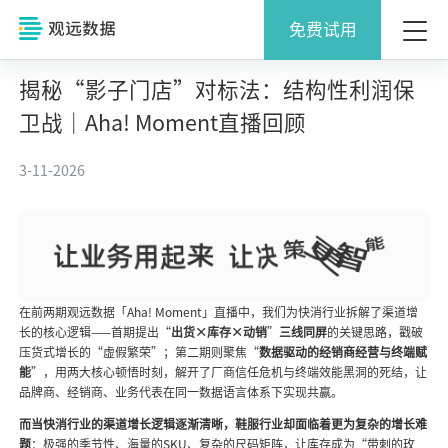
免费试用
揭秘“影子门店”对标法：结构性利润保
卫战｜Aha! Moment直播回顾
3-11-2026
在前两期观远数据「Aha! Moment」直播中，我们为快消行业拆解了渠道增
长的核心逻辑——首期提出“
出货×库存×动销
”
三线同屏
的关键思路，戳破
压货式增长的“虚假繁荣”；第二期则聚焦“
数据驱动的经销商经营与终端赋
能
”，用两大核心顿悟时刻，解开了厂商信任危机与终端效能黑洞的死结，让
品牌商、经销商、业务代表在同一数据语言体系下实现共赢。
而当快消行业的渠道增长逻辑逐渐清晰，鞋服行业却面临着更为复杂的增长难
题
：极强的季节性、海量的SKU、复杂的尺码矩阵，让库存成为“带刺的玫