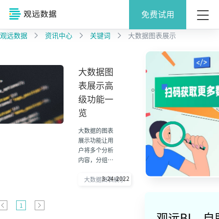
免费试用
观远数据
资讯中心
关键词
大数据图表展示
大数据图
表展示高
级功能一
览
大数据的图表
展示功能让用
户将多个分析
内容，分组组
件组合成一个
3-24-2022
仪表板或者报
大数据图表展示
告成为可能。
1
观远BI，