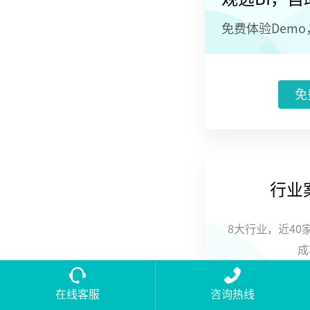
免费体验Dem
免
行业
8大行业，近40
成
在线客服
咨询热线
立