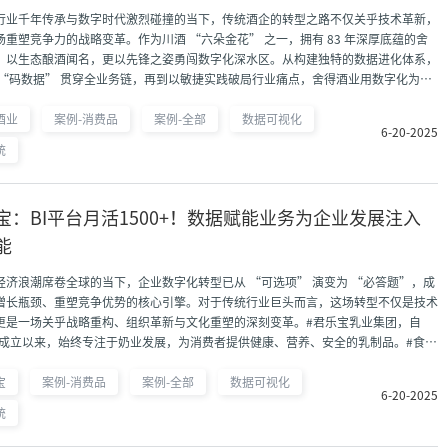
行业千年传承与数字时代激烈碰撞的当下，传统酒企的转型之路不仅关乎技术革新，
场重塑竞争力的战略变革。作为川酒 “六朵金花” 之一，拥有 83 年深厚底蕴的舍
，以生态酿酒闻名，更以先锋之姿勇闯数字化深水区。从构建独特的数据进化体系，
 “码数据” 贯穿全业务链，再到以敏捷实践破局行业痛点，舍得酒业用数字化为传
注入新动能，书写着老字号企业的创新转型传奇。#作为川酒“六朵金花”之一，舍
起源于1940 年，至今已拥有83年历史，从泰安作坊到全球化知名酒企，舍得酒业也
酒业
案例-消费品
案例-全部
数据可视化
6-20-2025
酒的创行者。#食品饮料#5000+
统
宝：BI平台月活1500+！数据赋能业务为企业发展注入
能
经济浪潮席卷全球的当下，企业数字化转型已从 “可选项” 演变为 “必答题”，成
增长瓶颈、重塑竞争优势的核心引擎。对于传统行业巨头而言，这场转型不仅是技术
更是一场关乎战略重构、组织革新与文化重塑的深刻变革。#君乐宝乳业集团，自
5年成立以来，始终专注于奶业发展，为消费者提供健康、营养、安全的乳制品。#食品
000+
宝
案例-消费品
案例-全部
数据可视化
6-20-2025
统