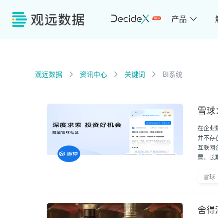
产品
观远数据
资讯中心
关键词
BI系统
雪球
在企业
并不存
互联网
置、长
线财富管
雪球
舍得