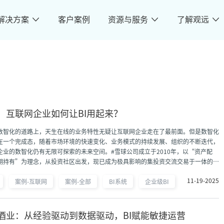
解决方案
客户案例
资源与服务
了解观远
：互联网企业如何让BI用起来？
数智化的道路上，天生在线的业务特性无疑让互联网企业走在了最前面。但是数智化
在一个完成态，随着市场环境的快速变化、业务模式的持续发展、组织的不断迭代，
企业的数智化仍有无限可探索的未来空间。#雪球公司成立于2010年，以“资产配
期持有”为理念，从投资社区出发，现已成为极具影响的集投资交流交易于一体的在
理平台。#互联网#100-499
11-19-2025
案例-互联网
案例-全部
BI系统
企业级BI
酒业：从经验驱动到数据驱动，BI赋能敏捷运营