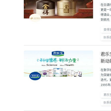
在白酒
更是一
得酒业
到依托
统酒业
得酒业
舍得
是生态酿
BI系
君乐
新动
在数字
为突破
迭代，
199
饮料#10
君乐
BI系