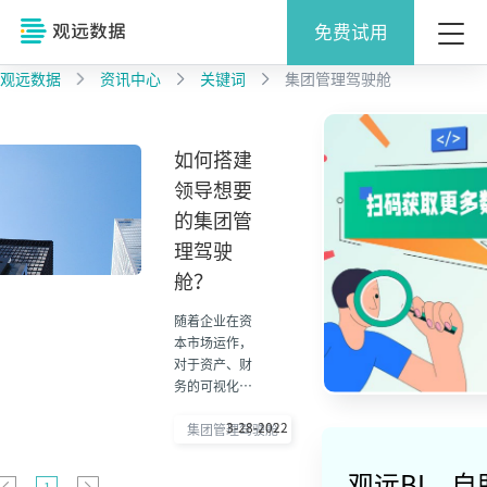
免费试用
观远数据
资讯中心
关键词
集团管理驾驶舱
如何搭建
领导想要
的集团管
理驾驶
舱？
随着企业在资
本市场运作，
对于资产、财
务的可视化程
度以及生产和
3-28-2022
销售的精细化
集团管理驾驶舱
程度要求也越
来越高。管理
观远BI，