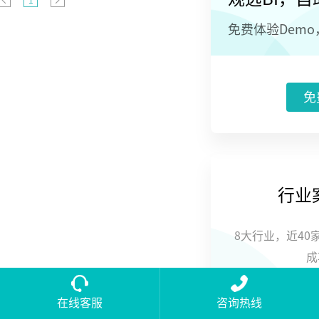
1
驾驶舱”作为
一个管理报表
免费体验Dem
可视化解决方
案，能够帮助
监控企业全
局，及时发现
问题，科学化
免
经营决策，在
数据化的时
代，十分符合
企业老总们的
经营管理需
求。
行业
8大行业，近40
成
在线客服
咨询热线
立