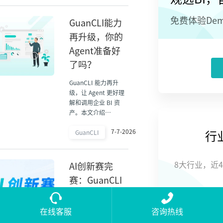
免费体验De
GuanCLI能力
再升级，你的
Agent准备好
了吗？
GuanCLI 能力再升
级，让 Agent 更好理
解和调用企业 BI 资
产。本文介绍
GuanCLI 在 AI+BI、
7-7-2026
数据资产连接和企业
GuanCLI
行
智能应用构建中的新
能力。
8大行业，近
AI创新赛完
赛：GuanCLI
+ 超级应用，
把真实业务问
在线客服
咨询热线
题变成AI应用