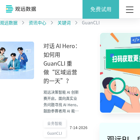
免费试用
观远数据
资讯中心
关键词
GuanCLI
对话 AI Hero：
如何用
GuanCLI 重
做“区域运营
的一天”？
观远决策智能 AI 创新
赛开启，面向真实业
务问题寻找 AI Hero，
鼓励参赛者用 AI 能力
解决企业经营、分析
和决策中的实际挑
业务智能
7-14-2026
战。
GuanCLI
观远BI