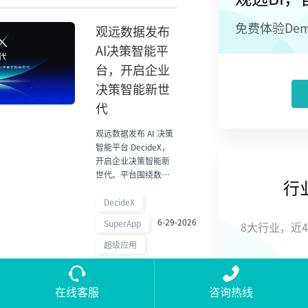
免费体验De
观远数据发布
AI决策智能平
台，开启企业
决策智能新世
代
观远数据发布 AI 决策
智能平台 DecideX，
开启企业决策智能新
世代。平台围绕数
行
据、上下文、Agent
和业务工作流，帮助
DecideX
企业构建从感知到行
6-29-2026
SuperApp
8大行业，近
动的决策闭环。
超级应用
观远数据：让
在线客服
咨询热线