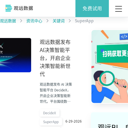
免费试用
观远数据
资讯中心
关键词
SuperApp
观远数据发布
AI决策智能平
台，开启企业
决策智能新世
代
观远数据发布 AI 决策
智能平台 DecideX，
开启企业决策智能新
世代。平台围绕数
据、上下文、Agent
和业务工作流，帮助
DecideX
企业构建从感知到行
6-29-2026
SuperApp
动的决策闭环。
观远BI