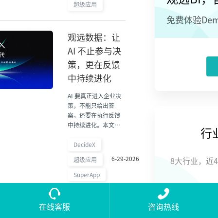
超级应用
免费体验De
观远数据：让
AI 不止参与决
策，更在反馈
中持续进化
AI 要真正进入企业决
策，不能只给出答
案，还要在执行反馈
中持续进化。本文拆
行
解观远数据 DecideX
如何通过 5A 路径帮助
DecideX
企业形成决策闭环。
6-29-2026
超级应用
8大行业，近
SuperApp
在线客服
咨询热线
观远数据与企