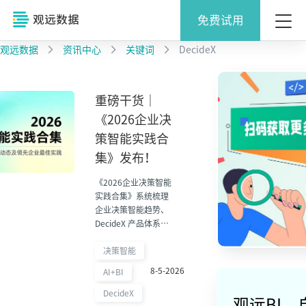
免费试用
观远数据
资讯中心
关键词
DecideX
重磅干货｜
《2026企业决
策智能实践合
集》发布！
《2026企业决策智能
实践合集》系统梳理
企业决策智能趋势、
DecideX 产品体系、
头部客户实践与多场
景 POD 方案，为企业
决策智能
从 AI 问答走向业务决
8-5-2026
AI+BI
策落地提供参考。
DecideX
观远BI