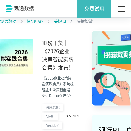
免费试用
观远数据
资讯中心
关键词
决策智能
重磅干货｜
《2026企业
决策智能实践
合集》发布！
《2026企业决策智
能实践合集》系统梳
理企业决策智能趋
势、DecideX 产品体
系、头部客户实践与
多场景 POD 方案，
决策智能
为企业从 AI 问答走
8-5-2026
AI+BI
向业务决策落地提供
参考。
DecideX
观远BI，