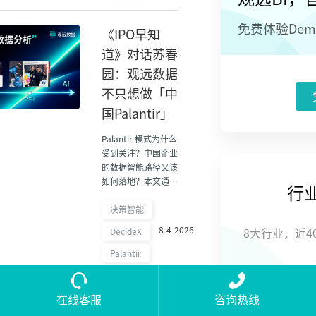
免费体验De
《IPO早知
道》对话苏春
园：观远数据
不只想做「中
国Palantir」
Palantir 模式为什么
受到关注？中国企业
的数据智能路径又该
如何落地？本文通过
行
观远数据苏春园专
访，解读 Palantir
决策智能
的产品与商业启示，
8-4-2026
DecideX
8大行业，近
并探讨数据智能在中
国市场的发展方向。
Palantir
在线客服
咨询热线
企业级 AI 新