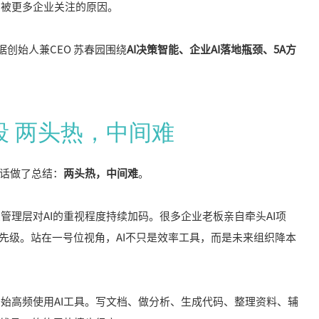
在被更多企业关注的原因。
据创始人兼CEO 苏春园
围绕
AI决策智能、企业AI落地瓶颈、5A方
阶段 两头热，中间难
句话做了总结：
两头热，中间难
。
管理层对AI的重视程度持续加码。很多企业老板亲自牵头AI项
优先级。站在一号位视角，AI不只是效率工具，而是未来组织降本
始高频使用AI工具。写文档、做分析、生成代码、整理资料、辅