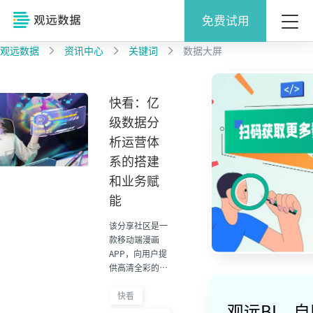
免费试用
观远数据
资讯中心
关键词
数据大屏
快看：亿
级数据分
析运营体
系的搭建
和业务赋
能
该分享社区是一
款移动端漫画
APP，向用户提
供高清全彩的国
内外原创漫画阅
读。#创办于
快看
观远BI，
2014年，是中