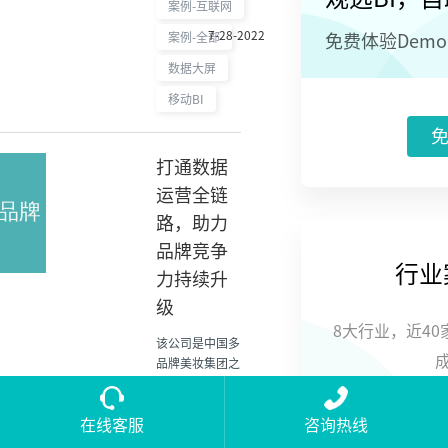
案例-互联网
国年轻人的国漫
7-28-2022
IP平台和分享社
案例-全部
免费体验Dem
区。#漫画社区
数据大屏
#500-1000
移动BI
打通数据
运营全链
路，助力
品牌竞争
行业
力持续升
级
8大行业，近4
该公司是中国多
品牌美妆集团之
一，致力于打造
世界顶尖化妆品
集团。电商业务
在线客服
咨询热线
发展迅猛，分析
某新锐化妆品品牌