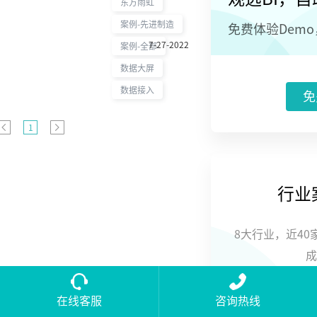
制造、销售及
东方雨虹
施工服务于一
案例-先进制造
免费体验Dem
体的中国防水
7-27-2022
行业龙头企
案例-全部
业。作为系统
数据大屏
防水解决方案
的提供者，东
数据接入
免
方雨虹将各种
雨虹专项防水
1
系统成功应用
于包括房屋建
筑、高速公路
等众多领域。#
东方雨虹成立
行业
于1998年3
月，现已发展
成为一家集防
8大行业，近4
水材料研发、
成
制造、销售及
施工服务于一
体的中国防水
行业龙头企
在线客服
咨询热线
立
业。#先进制造