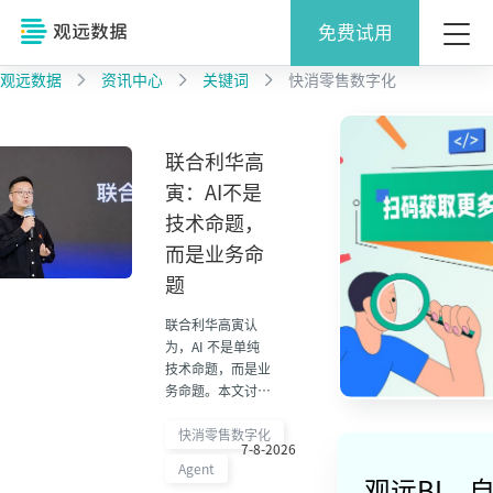
免费试用
观远数据
资讯中心
关键词
快消零售数字化
联合利华高
寅：AI不是
技术命题，
而是业务命
题
联合利华高寅认
为，AI 不是单纯
技术命题，而是业
务命题。本文讨论
企业 AI 如何围绕
真实业务问题、组
快消零售数字化
7-8-2026
织协同和经营目标
Agent
落地。
观远BI，