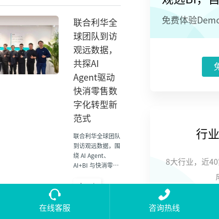
免费体验Dem
联合利华全
球团队到访
观远数据，
共探AI
Agent驱动
快消零售数
字化转型新
范式
行
联合利华全球团队
到访观远数据，围
绕 AI Agent、
8大行业，近4
AI+BI 与快消零售
数字化转型展开交
流。双方结合业务
Agent
场景，探讨智能分
3-27-2026
联合利华数字化
析如何帮助企业提
在线客服
咨询热线
升数据洞察、经营
快消零售数字化