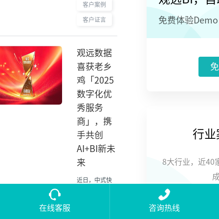
覆盖制造业、
客户案例
连锁零售、鞋
免费体验Dem
客户证言
服时尚、食品
饮料、美妆日
化等多元行
观远数据
业，用数据智
能助力企业强
喜获老乡
免
势增长。 从经
鸡「2025
营分析到决策
优化，从数据
数字化优
打通到价值落
秀服务
地，观远数据
商」，携
持续以专业、
可靠的产品与
行业
手共创
服务，陪伴企
AI+BI新未
业高效成长。
来
8大行业，近4
近日，中式快
餐界的“国民
品牌”老乡
在线客服
咨询热线
鸡，授予观远
立