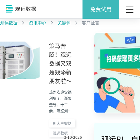
免费试用
观远数据
资讯中心
关键词
客户证言
策马奔
腾！观远
数据又双
叒叕添新
朋友啦～
热烈欢迎安德
利集团、浙果
壹号、十三
余、隔壁刘奶
奶、文畅食
品、玛安格等
BI客户案例
新伙伴正式携
观远数据
手观远数据！
3-10-2026
观远BI，