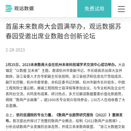
免费试用
首届未来数商大会圆满举办，观远数据苏
春园受邀出席业数融合创新论坛
2-28-2023
2月25日，2023未来数商大会在杭州未来科技城学术交流中心成功举办。
大会
锚定“以数据 见未来”主题，邀请杭州市委副书记、市长姚高员出席大会并
致辞。浙江省委人才办专职副主任张旭明，浙江省经济和信息化厅党组成员、
副厅长厉敏，杭州市委常委、余杭区委书记刘颖、杭州市副市长孙旭东，中国
工程院院士潘云鹤，挪威工程院院士容淳铭等参加会议，与专业机构及企业代
表同台交流，共同发布成果、研讨热点，多方位解读数据要素价值化新趋势，
揭晓“数商产业画像”。超1600名专业观众现场参会，130万人在线收看了大
会直播。
会上，
依托信通院的专业力量，《数商产业趋势研究报告（2022）》重磅发
布，
首次提出并探讨了完整的数商产业概念，绘制《2022数商产业图谱》，
分析总结数商产业发展的总体态势，并成立未来数商联盟、“浙江大数据交易