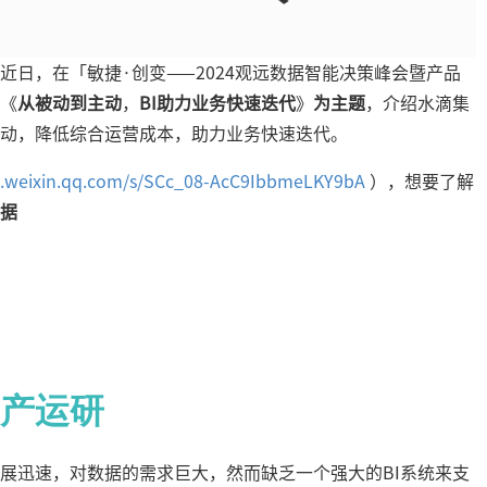
近日，在「敏捷·创变——2024观远数据智能决策峰会暨产品
《
从被动到主动
，
BI助力业务快速迭代
》
为主题
，介绍水滴集
主动，降低综合运营成本，助力业务快速迭代。
p.weixin.qq.com/s/SCc_08-AcC9IbbmeLKY9bA
），想要了解
据
产运研
展迅速，对数据的需求巨大，然而缺乏一个强大的BI系统来支