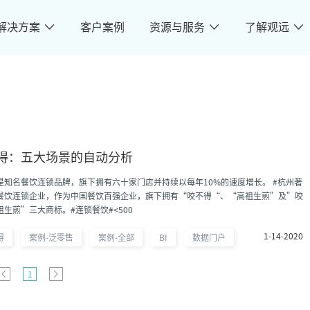
解决方案
客户案例
资源与服务
了解观远
得：五大场景的自动分析
知名餐饮连锁品牌，旗下拥有六十家门店并持续以每年10%的速度增长。 #杭州著
餐饮连锁企业，作为中国餐饮百强企业，旗下拥有“咬不得“、“高祖生煎”及”咬
祖生煎”三大商标。#连锁餐饮#<500
1-14-2020
得
案例-泛零售
案例-全部
BI
数据门户
1