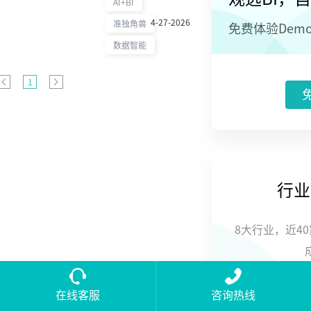
务领域的持续创
AI+BI
新能力。本文回
4-27-2026
准独角兽
免费体验Dem
顾观远数据的发
展成果与数智赛
数据智能
道实践。
1
行业
8大行业，近4
在线客服
咨询热线