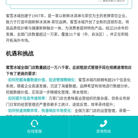
蜜雪冰城创建于1997年，是一家以新鲜冰淇淋与茶饮为主的老牌茶饮企业，
致力于打造中国新鲜冰淇淋-茶饮品牌。蜜雪冰城开创了全新的连锁形态，将
高品质低价格与健康新鲜融合一体，为消费者提供特色产品。经过20余年的
发展，全国门店数量超过一万家，覆盖31个省（市、自治区），并正在积极
开拓海外市场。
机遇和挑战
蜜雪冰城全国门店数量超过一万八千家，此前粗放式管理手段在规模递增效应
下有了更高的要求：
·如何挖掘海量数据价值，促进管理精细化：
蜜雪冰城内部拥有超20个信息化
系统，随着企业高速发展，沉淀了海量数据。品牌希望有效地进行数据分析，
挖掘数据价值，实现进一步精细化管理，降本增效；
·如何提升信息传递效率：
万家门店也意味着运营组织的复杂度，但各业务部
门日常的经营管理还严重依赖手工统计、逐层反馈，效率亟待提升；
·如何快速洞察异常，快速响应市场变化：
全国万家门店的运营管理，亟需一
套数据运营监控诊断系统，指导区域与门店的运营管理。
观远数据解决方案
在线客服
咨询热线