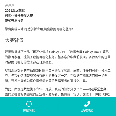
🎉🎉🎉
2021观远数据
可视化插件开发大赛
正式开启报名
聚合尖端人才,打造创新应用,共赢数据可视化蓝海！
大赛背景
观远数据旗下产品「可视化分析 Galaxy Viz」「数据大屏 Galaxy Max」等已
为数百家客户提供了数据可视化服务。服务客户中我们发现，各行各业的企业
对数据可视化的需求都在日渐强烈。
尽管观远数据的产品研发团队已自主研发了实用、高效、便捷的可视化分析工
具，但我们仍期望能够与有能力的开发者一起，在数据可视化方面进一步创
新，开发出能够为客户提供最完善的数据服务的可视化工具。
为此，由观远数据旗下专业、开放、真诚的知识分享平台——观远学堂主办，
面向全社会相关领域的从业者和爱好者，集竞赛、培训、交流于一体的「202
1观远数据可视化插件开发大赛」正式启动报名！
大赛旨在更好的满足企业用户强烈的数据可视化需求，培养更多的插件开发人
在线客服
咨询热线
才，与有能力的开发者携手，打造观远数据开放的应用市场，实现多方共赢！