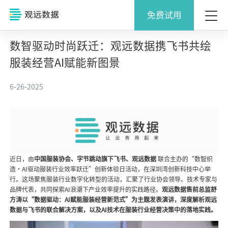
免费试用
数智驱动时尚跃迁：观远数据携飞书共绘
服装经营AI赋能新图景
6-26-2025
近日，由
中国服装协会、字节跳动旗下飞书、观远数据
联合主办的“数智织
造・AI驱动服装行业效率跃迁”创新体验日活动，在深圳湾创新科技中心举
行。这场聚焦服装行业数字化转型的活动，汇聚了行业协会领导、技术专家与
品牌代表，共同探索AI浪潮下产业效率提升的实践路径。
观远数据售前总监舒
方涛以“数据驱动：AI赋能服装经营新范式”为主题发表演讲，深度解析观远
数据与飞书的联合解决方案，以及AI技术在服装行业经营决策中的落地实践。