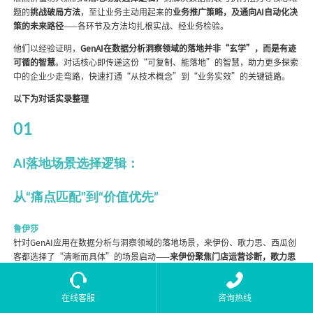
题的
挑战破局方法
，至让业务主动用起来的
业务推广策略，及通向AI自动化决
策的未来路径
——各环节及方法均扎根实战、经业务检验。
他们以经验证明，
GenAI在数据分析洞察领域的落地并非“玄学”，而是有迹
可循的智慧
。对话核心即传递这份“可复制、能落地”的智慧，助力更多探索
中的企业少走弯路，快速打通“从技术概念”到“业务实效”的关键链路。
以下为对话实录整理
01
AI落地场景选择逻辑：
从“痛点匹配”到“价值优先”
鲁伊莎
针对GenAI应用在数据分析与洞察领域的落地场景，来伊份、歌力思、西瓜创
客都选择了“清晰而具体”的场景启动——
来伊份聚焦门店运营诊断，歌力思
瞄准周会数据分析，西瓜创客从流量转化切入。想请教各位：为何优先选择这
些场景作为GenAI在数据分析与洞察领域的切入点？
在线客服
咨询热线
徐雄杰（来伊份）