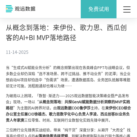
免费试用
从概念到落地：来伊份、歌力思、西瓜创
客的AI+BI MVP落地路径
11-14-2025
当“生成式AI赋能业务分析”的概念频繁出现在各类峰会PPT与战略会议，但
多数企业却仍深陷“选不准场景、跨不过挑战、推不动业务”的泥潭；当企业
想启动AI项目却怕选中“伪需求”场景，遭遇数据孤岛、业务团队抵触等难题
却无计可施，流程跑通却也难以为继……
为破局以上困境，「数智·渐进力——2025观远数据智能决策峰会暨产品发布
会」现场，一场以“
从概念到落地：共探GenAI赋能数据分析洞察的MVP实践
路径
”为主题的AI跨界对话，由
观远数据COO鲁伊莎
主持，在
来伊份CEO综合
办公室主任兼CIO徐雄杰、歌力思数字化中心负责人李凌、西瓜创客BI业务负
责人年家庚
三位零售、时尚、互联网行业数智化实践先锋中展开。
三位跨行业先锋携实战经验，带来“纯干货”深度分享：从避开“大而全”找
准高价值切入点的
AI落地场景选择逻辑
，到解决数据割裂与执行阻力等核心难