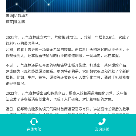
来源|亿邦动力
撰文|懂金鹏
2021年，元气森林成立六年，营收做到73亿元，较前一年增长2.6倍。它成了
饮料行业的最强黑马。
起初，这看上去更像一场毫无希望的较量。由饮料巨头构建起的商业帝国，不
仅规模庞大，还掌握着快销品的行业的渠道咽喉，一切动向，尽在掌握。
不过，元气森林还是从帝国的铜墙铁壁上撕开裂纹，打造出一系列爆款产品，
建成颇为可观的终端渠道体系。更为特别的是，它用数据驱动和诠释了全新的
增长。比如，生产、销售、渠道等环节逐步引入数字化工具，通过手机就能查
询经营情况。
2022年，元气森林提出回归传统企业，提高人效和渠道精细化运营。这些做
法启发了许多新消费创业者，也成了人们研究、对比和模仿的对象。
近日，亿邦动力独家访谈元气森林首席运营官章肖洋，讲述高增长背后的数字
化策略，新消费跟传统快销品相比，优势和差距各自在什么地方？如何评估数
字化的投入与产出？如何让数字化工具高频使用？
在线客服
咨询热线