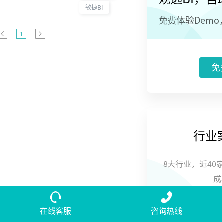
价位的优质时
敏捷BI
尚服饰。
免费体验Dem
1
免
行业
8大行业，近40
成
在线客服
咨询热线
立