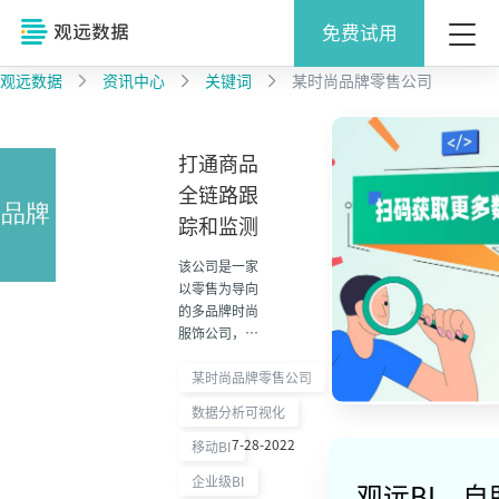
免费试用
观远数据
资讯中心
关键词
某时尚品牌零售公司
打通商品
全链路跟
踪和监测
该公司是一家
以零售为导向
的多品牌时尚
服饰公司，
以“让每个人
尽享时尚的乐
某时尚品牌零售公司
趣” 为使
数据分析可视化
命，“活出我
7-28-2022
的闪耀”为品
移动BI
牌主张，为消
企业级BI
费者提供中等
观远BI，