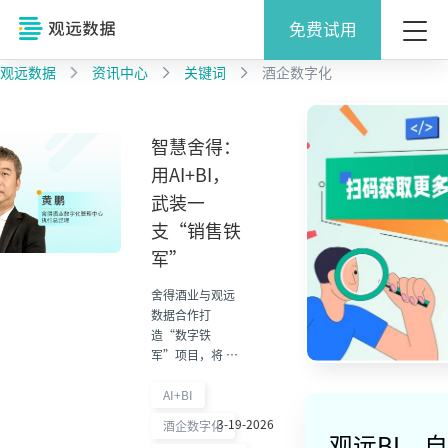
免费试用
观远数据
资讯中心
关键词
酒企数字化
智慧舍得：
用AI+BI，
武装一
支“销售铁
军”
舍得酒业与观远
数据合作打
造“数字铁
军”项目，将 BI
与 AI+BI 能力深
入营销一线，打
AI+BI
通渠道、消费者
3-19-2026
酒企数字化
与经营数据，让
观远BI，