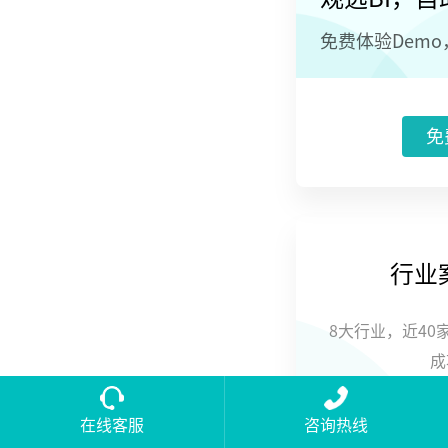
免费体验Dem
免
行业
8大行业，近40
成
在线客服
咨询热线
立