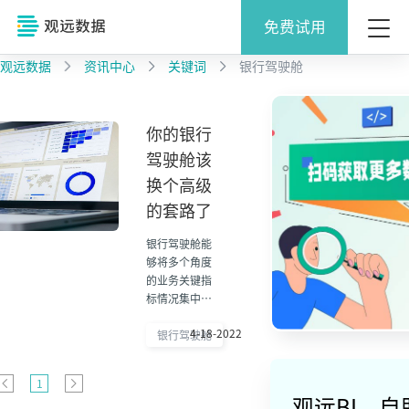
免费试用
观远数据
资讯中心
关键词
银行驾驶舱
你的银行
驾驶舱该
换个高级
的套路了
银行驾驶舱能
够将多个角度
的业务关键指
标情况集中、
全面、直观的
4-18-2022
呈现给决策层
银行驾驶舱
和管理层，是
信息化辅助决
1
策的有效手
观远BI，
段。