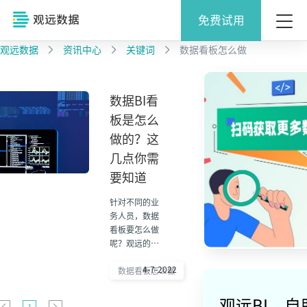
免费试用
观远数据
资讯中心
关键词
数据看板怎么做
数据BI看
板是怎么
做的？这
几点你需
要知道
针对不同的业
务人员，数据
看板要怎么做
呢？观远的一
站式智能BI分
4-7-2022
析产品可以使
数据看板怎么做
业务人员仅仅
通过拖拽几下
观远BI，