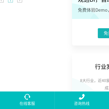
1
鼠标便完成基
本数据查询到
免费体验Dem
数据可视化的
流程
免
行业
8大行业，近40
成
在线客服
咨询热线
立