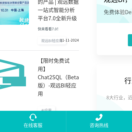
的产品 | 观远数据
一站式智能分析
免费体验D
平台7.0全新升级
快来看看7.0！
11-11-2024
观远BI轻应用
【限时免费试
用】
Chat2SQL（Beta
行
版）-观远BI轻应
用
8大行业，
AI应用
Chat2SQL
在线客服
咨询热线
4-26-2023
ChatGPT