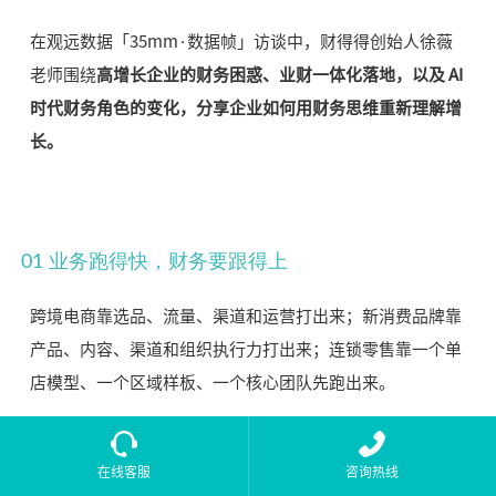
在观远数据「35mm·数据帧」访谈中，财得得创始人徐薇
老师围绕
高增长企业的财务困惑、业财一体化落地，以及 AI
时代财务角色的变化，分享企业如何用财务思维重新理解增
长。
01 业务跑得快，财务要跟得上
跨境电商靠选品、流量、渠道和运营打出来；新消费品牌靠
产品、内容、渠道和组织执行力打出来；连锁零售靠一个单
店模型、一个区域样板、一个核心团队先跑出来。
在这个阶段，企业对财务的要求并不高。能把账做了，能把
在线客服
咨询热线
钱收了，看个总账能知道大概赚不赚钱，就已经能支撑早期