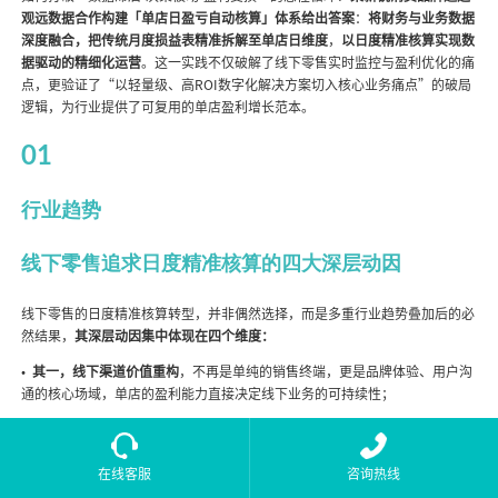
观远数据合作构建「单店日盈亏自动核算」体系给出答案
：
将财务与业务数据
深度融合，把传统月度损益表精准拆解至单店日维度
，
以日度精准核算实现数
据驱动的精细化运营
。这一实践不仅破解了线下零售实时监控与盈利优化的痛
点，更验证了“以轻量级、高ROI数字化解决方案切入核心业务痛点”的破局
逻辑，为行业提供了可复用的单店盈利增长范本。
01
行业趋势
线下零售追求日度精准核算的四大深层动因
线下零售的日度精准核算转型，并非偶然选择，而是多重行业趋势叠加后的必
然结果，
其深层动因集中体现在四个维度：
•
其一，线下渠道价值重构
，不再是单纯的销售终端，更是品牌体验、用户沟
通的核心场域，单店的盈利能力直接决定线下业务的可持续性；
•
其二，消费需求日趋个性化
，用户对服务效率、消费体验的要求不断提高，
粗放式的门店管理已无法满足市场需求，亟需精准运营支撑；
在线客服
咨询热线
•
其三，线下运营成本高企
，租金、人力、营销等成本持续上涨，盲目扩张只