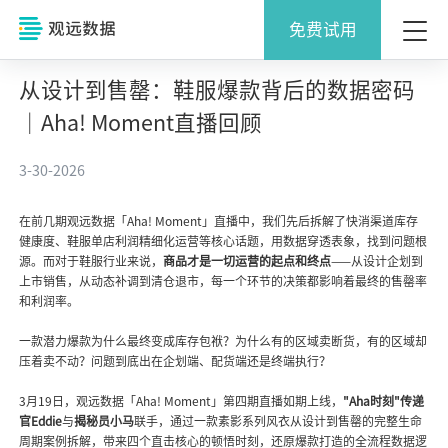
免费试用
从设计到售罄：鞋服爆款背后的数据密码
｜Aha! Moment直播回顾
3-30-2026
在前几期观远数据「Aha! Moment」直播中，我们先后拆解了快消渠道库存
健康度、鞋服单店利润精细化运营等核心话题，用数据穿透表象，找到问题根
源。而对于鞋服行业来说，
商品才是一切运营的起点和终点
——从设计企划到
上市销售，从动态补调到清仓退市，每一个环节的决策都影响着最终的售罄率
和利润率。
一款潜力爆款为什么最终变成库存包袱？为什么有的区域卖断货，有的区域却
压着卖不动？问题到底出在企划端、配货端还是终端执行？
3月19日，观远数据「Aha! Moment」第四期直播如期上线，
"Aha时刻"传递
官Eddie
与
揭秘员小马
联手，通过一款素影系列风衣从设计到售罄的完整生命
周期案例拆解，带来四个直击核心的顿悟时刻，还原爆款打造的全流程数据逻