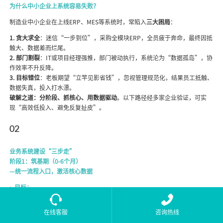
为什么中小企业上系统容易失败？
制造业中小企业在上线ERP、MES等系统时，常陷入
三大困局
：
1. 贪大求全
：迷信“一步到位”，采购全模块ERP，全员疲于奔命，最终因抵
触大、数据差而烂尾。
2. 部门割裂
：IT或项目经理强推，部门被动执行，系统沦为“数据孤岛”，协
作效率不升反降。
3. 目标错位
：老板期望“立竿见影省钱”，忽视管理规范化，结果员工抵触、
数据失真，投入打水漂。
破解之道：分阶段、抓核心、用数据驱动
。以下路径经多家企业验证，可实
现“高效低投入、避免反复扯皮”。
02
业务系统建设“三步走”
阶段1：筑基期（0-6个月）
—统一流程入口，激活核心数据
• 目标：
培养员工习惯，解决最痛业务点，建立数据记录规范
在线客服
咨询热线
• 核心系统：
◦
进销存系统
：替代手工账，聚焦物料编码、库存台账、出入库管理。解决