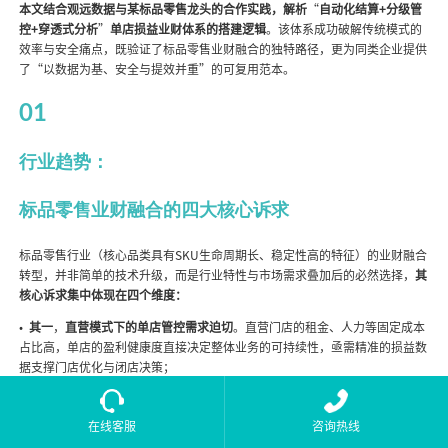
本文结合观远数据与某标品零售龙头的合作实践，解析
“
自动化结算+分级管
控+穿透式分析
”
单店损益业财体系的搭建逻辑
。该体系成功破解传统模式的
效率与安全痛点，既验证了标品零售业财融合的独特路径，更为同类企业提供
了“以数据为基、安全与提效并重”的可复用范本。
01
行业趋势：
标品零售业财融合的四大核心诉求
标品零售行业（核心品类具有SKU生命周期长、稳定性高的特征）的业财融合
转型，并非简单的技术升级，而是行业特性与市场需求叠加后的必然选择，
其
核心诉求集中体现在四个维度：
•
其一
，
直营模式下的单店管控需求迫切
。直营门店的租金、人力等固定成本
占比高，单店的盈利健康度直接决定整体业务的可持续性，亟需精准的损益数
据支撑门店优化与闭店决策；
•
其二
，
标品特性为精细化核算提供基础
。核心品类SKU稳定性强（部分爆款
可连续销售3个季度），分摊规则清晰，能够通过标准化模型实现成本与收益
在线客服
咨询热线
的精准匹配，为业财融合提供天然数据条件；