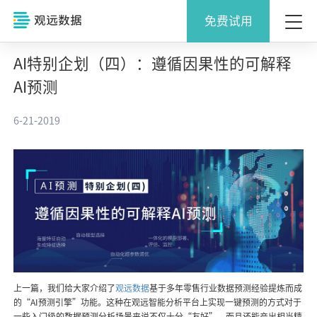
免费试用
AI特别企划（四）：遵循因果性的可解释
AI预测
6-21-2019
上一篇，我们给大家介绍了
观远数据
基于多年零售行业数据预测经验提炼而成
的“AI预测引擎”功能。这种在观远智能分析平台上实现一键预测的方式对于
一些入门级的数据预测分析场景来说不仅十分“友好”，而且还能产出相当精