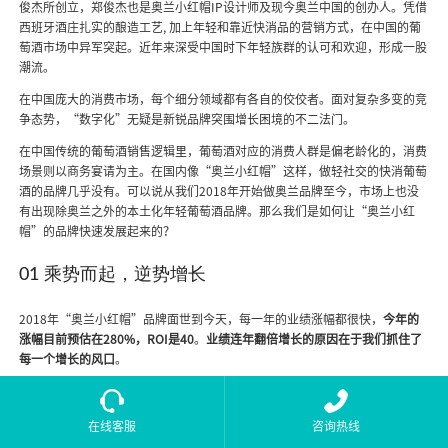
俊杰所创立，郑俊杰也是奥兰小红帽IP设计师及现今奥兰中国的创办人。凭借
西班牙酒庄扎实的酿造工艺, 加上年轻和靠近快消品的营销方式，在中国的葡
萄酒市场中异军突起。近年来深受中国时下年轻族群的认可和欢迎，形成一股
潮流。
在中国庞大的消费市场，每个细分领域都有各自的佼佼者。面对复杂多变的竞
争态势，“数字化”无疑是新锐品牌突围增长困境的不二法门。
在中国传统的葡萄酒销售逻辑里，葡萄酒对应的消费人群是偏老龄化的，消费
场景则以商务宴请为主。在国内像“奥兰小红帽”这样，做轻社交的快消葡萄
酒的品牌几乎没有。可以说从我们2018年开始做奥兰品牌至今，市场上也没
有出现除奥兰之外的本土化年轻葡萄酒品牌。那么我们是如何让“奥兰小红
帽”的品牌快速发展起来的？
01 乘势而起，逆势增长
2018年“奥兰小红帽”品牌面世到今天，每一年的业绩涨幅都很快，
今年的
涨幅目前预估在280%，ROI是40
。
业绩连年翻倍增长的原因在于我们抓住了
每一个增长的风口
。
2014年奥兰开始中国业务的时候，很多新兴渠道正在崛起，尤其是电商类渠
道势头强盛，于是我们
参与了第一届天猫酒水节以及京东等电商渠道相关的消
在线客服
咨询热线
费节
。我们发现了很多的
新兴增量渠道
，但当时我们还在做OEM、ODM的订