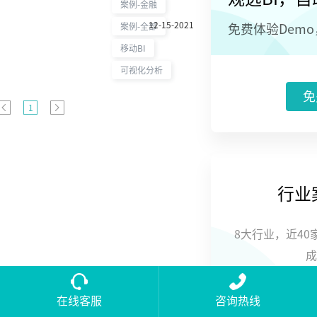
案例-金融
2000强”第22
12-15-2021
位，是金融数
案例-全部
免费体验Dem
字化转型的积
移动BI
极践行者。
#1987年成立
可视化分析
于深圳蛇口，
免
是中国境内第
1
一家完全由企
业法人持股的
股份制商业银
行。#股份制商
业银行
#10000+
行业
8大行业，近4
成
在线客服
咨询热线
立