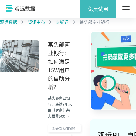
免费试用
观远数据
资讯中心
关键词
某头部商业银行
某头部商
业银行：
如何满足
15W用户
的自助分
析？
某头部商业银
行，连续7年入
围《财富》杂
志世界500
强、位
列“2021福布
某头部商业银行
观远BI，
斯全球企业