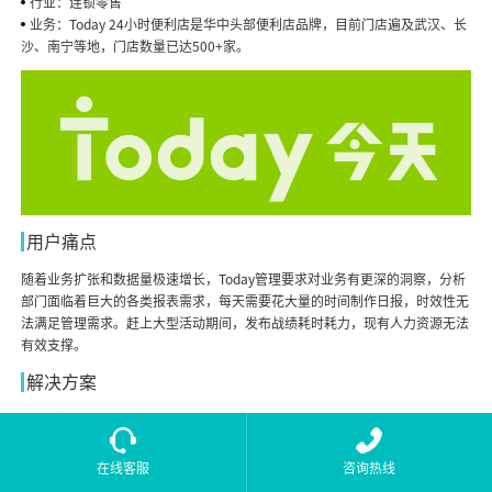
行业：
连锁零售
业务：
Today 24⼩时便利店是华中头部便利店品牌，⽬前⻔店遍及武汉、⻓
沙、南宁等地，门店数量已达500+家。
用户痛点
.
随着业务扩张和数据量极速增⻓，Today管理要求对业务有更深的洞察，分析
部⻔⾯临着巨⼤的各类报表需求，每天需要花⼤量的时间制作⽇报，时效性⽆
法满⾜管理需求。赶上⼤型活动期间，发布战绩耗时耗⼒，现有⼈⼒资源⽆法
有效⽀撑。
解决方案
.
⾃动报表：
系统对接数据仓库，每⽇⾃动化抽取、处理业务数据，⽣成经营
⽇报、⽉报，⾃动更新⾄CEO、督导、商品部、营运部等⻆⾊看板。
活动战绩榜：
短短两天时间完成战绩榜的个性化报表开发，⽀持⾃动化运⾏
在线客服
咨询热线
和导出，实时投放到业务⼤屏上，有效⽀撑起双⼗⼆当天⼤量数据的实时计算