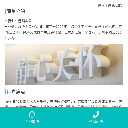
————静博士副总 潘超
背景介绍
.
行业：
连锁零售
业务：
静博士美业集团，成立于2003年，综合性美容养生直营连锁机构。在
浙江省内已超过60家直营生活美容馆，位居浙江第一全国前十，拥有员工150
0多名。
用户痛点
.
集团业务偏重于人力密集型，在快速扩张中，门店增加导致管理成本变高；在
集团运用数据化的思维去升级管理手段过程中，信息部门缺乏有效的工具整合
内外部业务系统数据，缺乏敏捷的工具进行不同业务主题的数据分析。
在线客服
咨询热线
解决方案
.