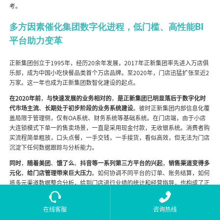
考。
多方因素催化集团数字化进程，低门槛、高性能
BI
平台
助力变革
正新集团创立于1995年，经历20余年发展，2017年正新集团率先进入万店俱
乐部，成为中国小吃快餐品类首个万店品牌。至2020年，门店迅猛扩张至近2
万家。这一年也成为正新集团数智化建设的起点。
在2020年前
，
与快速发展的业务相对的
，
是正新集团已明显落后于数字化时
代市场主流
、
长期处于初步阶段的业务系统建设
。彼时正新集团内部信息化覆
盖局限于管理侧，仅有OA系统、财务系统等基础系统。在门店端，由于小店
大连锁模式下单一的售卖场景，一直是采用现金付款，无收银系统。消费者购
买流程简单粗放，口头点餐，一手交钱，一手接货，看似高效，但无法为门店
沉淀下任何数据跟踪与分析能力。
同时
，
随着美团
、
饿了么
、
抖音等一系列第三方平台的兴起
，
销售渠道变得多
元化
，
给门店管理带来巨大压力
。如何协调不同平台的订单、账务结算，如何
将多元渠道数据整合分析，给到门店进行业绩的统计和经营指导，也构成了正
新集团启动数智化建设的重要触发点。
2020年疫情带来的“无接触”服务需求的激增
，
也催化了正新集团数智化建
在线客服
咨询热线
设的进程
。集团开始大力推进门店POS终端与扫码点餐系统的应用，至2022