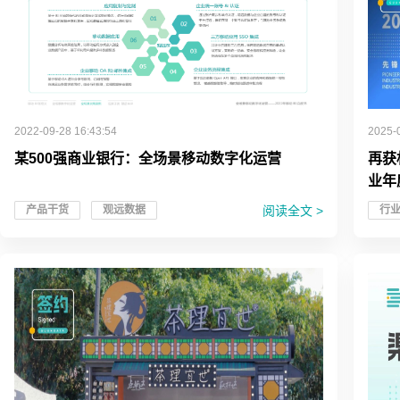
2022-09-28 16:43:54
2025-
某500强商业银行：全场景移动数字化运营
再获
业年
阅读全文 >
产品干货
观远数据
行