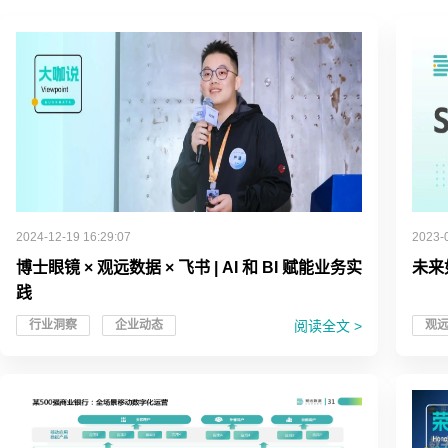
2024-12-19 16:29:07
2023-
博士眼镜 × 观远数据 × 飞书 | AI 和 BI 赋能业务实
未来
践
阅读全文 >
行业洞察
企业动态
观