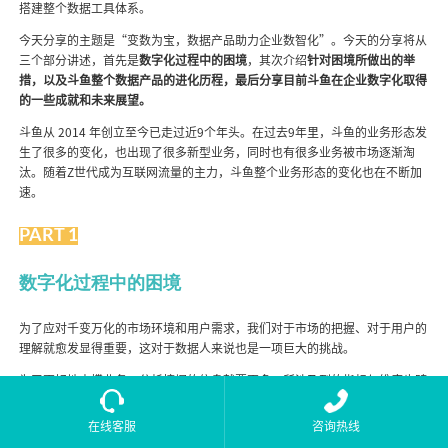
搭建整个数据工具体系。
今天分享的主题是“变数为宝，数据产品助力企业数智化”。今天的分享将从
三个部分讲述，首先是
数字化过程中的困境
，其次介绍
针对困境所做出的举
措，以及斗鱼整个数据产品的进化历程，最后分享目前斗鱼在企业数字化取得
的一些成就和未来展望。
斗鱼从 2014 年创立至今已走过近9个年头。在过去9年里，斗鱼的业务形态发
生了很多的变化，也出现了很多新型业务，同时也有很多业务被市场逐渐淘
汰。随着Z世代成为互联网流量的主力，斗鱼整个业务形态的变化也在不断加
速。
PART 1
数字化过程中的困境
为了应对千变万化的市场环境和用户需求，我们对于市场的把握、对于用户的
理解就愈发显得重要，这对于数据人来说也是一项巨大的挑战。
为了更好地支撑业务，分析挖掘的信息就要更多，所涉及到的指标与维度也随
之不断增长。一路追溯到源头，通过行为打点采集的数据，以及服务端产生的
业务数据，越来越细致，最终导致了
数据仓库体量呈指数级的增长。
在线客服
咨询热线