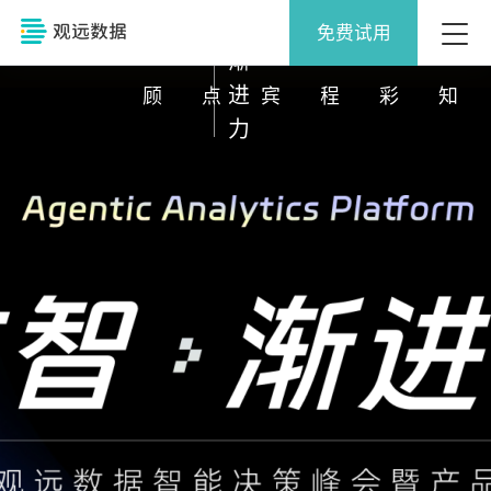
彩
会
讲
会
期
会
·
免费试用
回
亮
嘉
议
精
须
渐
进
顾
点
宾
程
彩
知
力