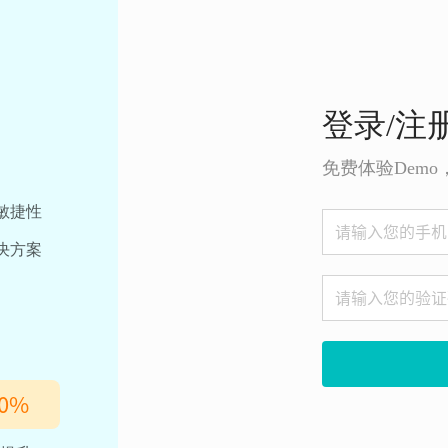
登录/注
免费体验Dem
敏捷性
决方案
0
%