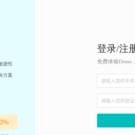
登录/注
免费体验Dem
敏捷性
决方案
0
%