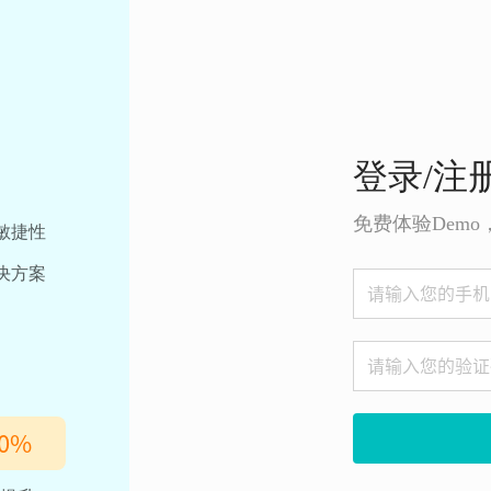
登录/注
免费体验Dem
敏捷性
决方案
0
%