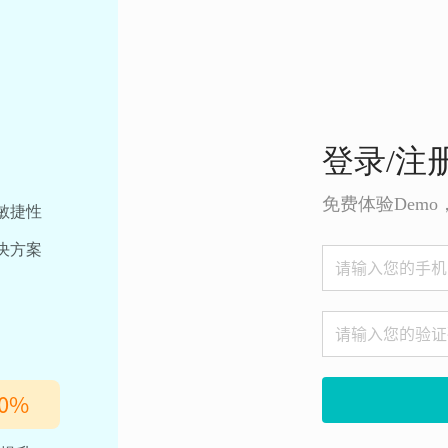
登录/注
免费体验Dem
敏捷性
决方案
0
%